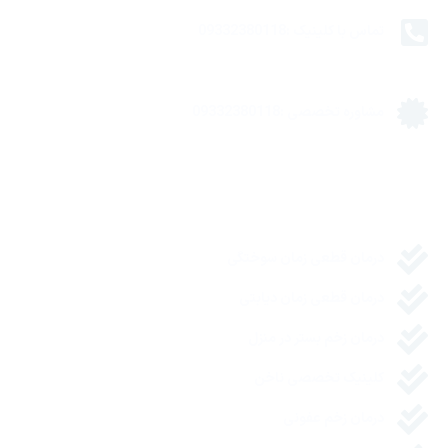
تماس با کلینیک :09332380118
مشاوره تخصصی :09332380118
مقالات مفید
درمان قطعی زمان سوختگی
درمان قطعی زمان دیابتی
درمان زخم بستر در منزل
کلینیک تخصصی ناخن
درمان زخم عفونی