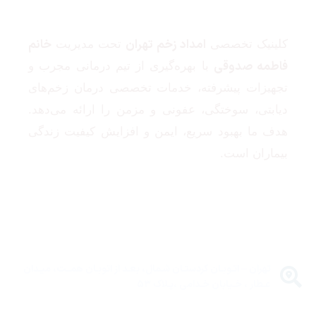
امداد زخم تهران
خانم
کلینیک تخصصی
تحت مدیریت
فاطمه صدوقی
با بهره‌گیری از تیم درمانی مجرب و
تجهیزات پیشرفته، خدمات تخصصی درمان زخم‌های
دیابتی، سوختگی، عفونی و مزمن را ارائه می‌دهد.
هدف ما بهبود سریع، ایمن و افزایش کیفیت زندگی
بیماران است.
تماس با ما
تهران – اتـوبـان کردستـان شـمال، بعـد از اتوبـان همــت، میـدان
عـطار ، خـیابان خـدامی ،پـلاک ۵۳