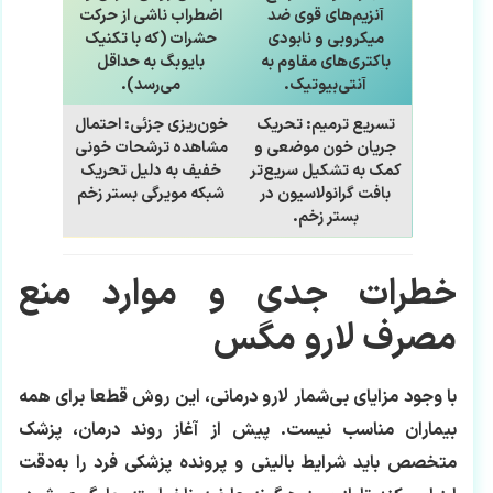
آنزیم‌های قوی ضد
اضطراب ناشی از حرکت
میکروبی و نابودی
حشرات (که با تکنیک
باکتری‌های مقاوم به
بایوبگ به حداقل
آنتی‌بیوتیک.
می‌رسد).
تسریع ترمیم:
تحریک
خون‌ریزی جزئی:
احتمال
جریان خون موضعی و
مشاهده ترشحات خونی
کمک به تشکیل سریع‌تر
خفیف به دلیل تحریک
بافت گرانولاسیون در
شبکه مویرگی بستر زخم
بستر زخم.
خطرات جدی و موارد منع
مصرف لارو مگس
با وجود مزایای بی‌شمار لارو درمانی، این روش قطعا برای همه
بیماران مناسب نیست. پیش از آغاز روند درمان، پزشک
متخصص باید شرایط بالینی و پرونده پزشکی فرد را به‌دقت