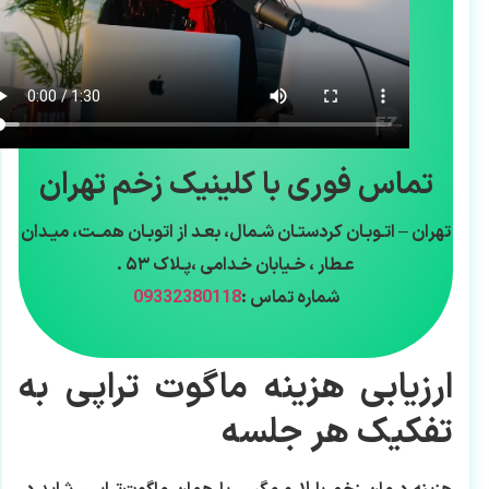
تماس فوری با کلینیک زخم تهران
تهران – اتـوبـان کردستـان شـمال، بعـد از اتوبـان همــت، میـدان
عـطار ، خـیابان خـدامی ،پـلاک ۵۳ .
شماره تماس :
09332380118
ارزیابی هزینه ماگوت تراپی به
تفکیک هر جلسه