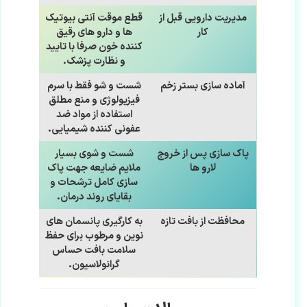
مدیریت دارویی قبل از
قطع موقت آنتی بیوتیک
کار
ها و دارو های رقیق
کننده خون صرفا با تایید
و نظارت پزشک.
آماده سازی بستر زخم
شست و شو فقط با سرم
فیزیولوژی و منع مطلق
استفاده از مواد ضد
عفونی کننده شیمیایی.
پاک سازی پس از خروج
شست و شوی بسیار
لارو ها
ملایم ضایعه جهت پاک
سازی کامل ترشحات و
بقایای روند درمان.
محافظت از بافت تازه
به کارگیری پانسمان های
نوین و مرطوب برای حفظ
سلامت بافت حساس
گرانولاسیون.