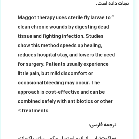
نجات داده است.
Maggot therapy uses sterile fly larvae to
“
clean chronic wounds by digesting dead
tissue and fighting infection. Studies
show this method speeds up healing,
reduces hospital stay, and lowers the need
for surgery. Patients usually experience
little pain, but mild discomfort or
occasional bleeding may occur. The
approach is cost-effective and can be
combined safely with antibiotics or other
.”
treatments
ترجمه فارسی:
«ماگوت‌تراپی از لارو استریل مگس برای پاکسازی