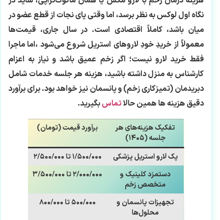
هزینه درمان زخم با لارو مگس یا همان ماگوت‌تراپی، شاید در
نگاه اول لوکس به نظر برسد، اما وقتی پای نجات از قطع عضو در
میان باشد، کاملاً اقتصادی است. در سال جاری، قیمت‌ها
معمولاً از خریدِ خودِ لاروهای استریل شروع می‌شود ،اما ماجرا
فقط خرید لارو نیست؛ اگر زخم عمیق باشد و نیاز به اعزام
کارشناس به منزل داشته باشید، هزینه هر جلسه خدمات شامل
دبریدمان (تمیزکاری زخم) و پانسمان نیز خواهد بود. برای برآورد
دقیق هزینه ها همین حالا
تماس
بگیرید.
تفکیک هزینه‌های هر
برآورد قیمت (تومان)
جلسه (۱۴۰۵)
پک لارو استریل پزشکی
۱/۵۰۰/۰۰۰ تا ۲/۵۰۰/۰۰۰
دستمزد کلینیک و
۲/۰۰۰/۰۰۰ تا ۳/۵۰۰/۰۰۰
متخصص زخم
تجهیزات پانسمان و
۵۰۰/۰۰۰ تا ۸۰۰/۰۰۰
محلول‌ها