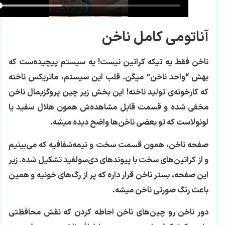
آناتومی کامل ناخن
ناخن فقط یه تیکه کراتین نیست! یه سیستم پیچیده‌ست که
بهش “واحد ناخن” میگن. قلب این سیستم، ماتریکس ناخنه
که کارخونه‌ی تولید ناخنه! این بخش زیر چین پروگزیمال ناخن
مخفی شده و قسمت قابل مشاهده‌ش همون هلال سفید یا
لونولاست که تو بعضی ناخن‌ها واضح دیده میشه.
صفحه ناخن، همون قسمت سخت و نیمه‌شفافیه که می‌بینیم
و از کراتین‌های سخت با پیوندهای دی‌سولفید تشکیل شده. زیر
این صفحه، بستر ناخن قرار داره که پر از رگ‌های خونیه و همین
باعث رنگ صورتی ناخن میشه.
دور ناخن رو چین‌های ناخن احاطه کردن که نقش محافظتی