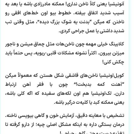
آنونیشیا
یعنی کلاً ناخن نداری! ممکنه مادرزادی باشه یا بعد یه
آسیب شدید اتفاق بیفته.
خطوط بیو
اون خط‌های افقی رو
ناخنن که میگن “بدنت یه شوک بزرگ دیده”، مثل وقتی تب
شدید داشتی یا عمل جراحی کردی.
کلابینگ
خیلی مهمه چون ناخن‌هات مثل چماق میشن و ناجور
میزنن بیرون. اکثراً نشونه مشکلات قلبی-ریویه، پس حتماً باید
چکش کنی!
کویل‌اونیشیا
ناخن‌های قاشقی شکل هستن که معمولاً میگن
“آهنت کمه بدبخت!” چون با فقر آهن ارتباط
دارن.
لک‌اونیشیا
هم اون لکه‌های سفیده که اگه کلی باشه،
یعنی ممکنه کبد یا کلیه‌ت درگیر باشه.
تشخیص با معاینه دقیق، آزمایش خون و گاهی بیوپسی ناخنه.
درمان بستگی داره به اینکه مشکل اصلی چیه؛ از دارو گرفته تا
تغذیه درست و حتی گاهی جراحی!