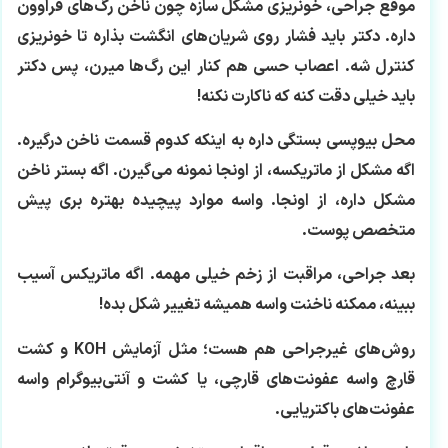
موقع جراحی، خونریزی مشکل سازه چون ناخن رگ‌های فراوون
داره. دکتر باید فشار روی شریان‌های انگشت بذاره تا خونریزی
کنترل شه. اعصاب حسی هم کنار این رگ‌ها میرن، پس دکتر
باید خیلی دقت کنه که ناکارت نکنه!
محل بیوپسی بستگی داره به اینکه کدوم قسمت ناخن درگیره.
اگه مشکل از ماتریکسه، از اونجا نمونه می‌گیرن. اگه بستر ناخن
مشکل داره، از اونجا. واسه موارد پیچیده بهتره بری پیش
متخصص پوست.
بعد جراحی، مراقبت از زخم خیلی مهمه. اگه ماتریکس آسیب
ببینه، ممکنه ناخنت واسه همیشه تغییر شکل بده!
روش‌های غیرجراحی هم هست؛ مثل آزمایش KOH و کشت
قارچ واسه عفونت‌های قارچی، یا کشت و آنتی‌بیوگرام واسه
عفونت‌های باکتریایی.