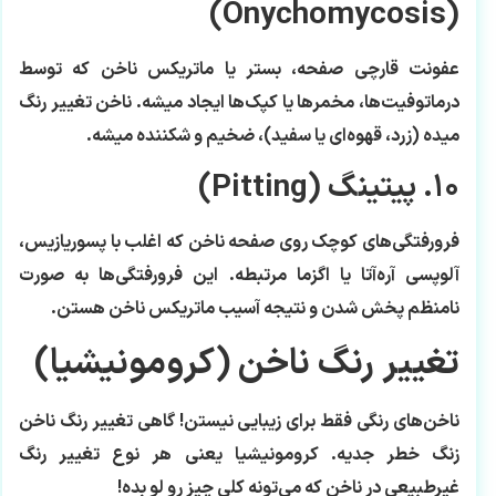
(Onychomycosis)
عفونت قارچی صفحه، بستر یا ماتریکس ناخن که توسط
درماتوفیت‌ها، مخمرها یا کپک‌ها ایجاد میشه. ناخن تغییر رنگ
میده (زرد، قهوه‌ای یا سفید)، ضخیم و شکننده میشه.
۱۰. پیتینگ (Pitting)
فرورفتگی‌های کوچک روی صفحه ناخن که اغلب با پسوریازیس،
آلوپسی آره‌آتا یا اگزما مرتبطه. این فرورفتگی‌ها به صورت
نامنظم پخش شدن و نتیجه آسیب ماتریکس ناخن هستن.
تغییر رنگ ناخن (کرومونیشیا)
ناخن‌های رنگی فقط برای زیبایی نیستن! گاهی تغییر رنگ ناخن
زنگ خطر جدیه. کرومونیشیا یعنی هر نوع تغییر رنگ
غیرطبیعی در ناخن که می‌تونه کلی چیز رو لو بده!