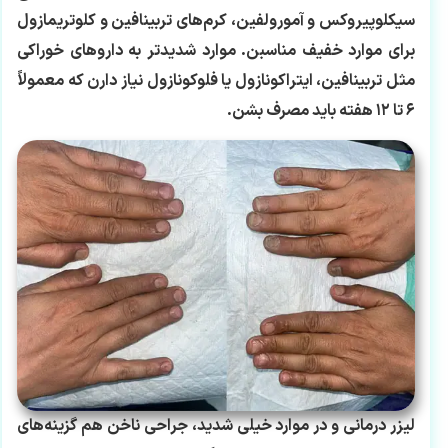
سیکلوپیروکس و آمورولفین، کرم‌های تربینافین و کلوتریمازول
برای موارد خفیف مناسبن. موارد شدیدتر به داروهای خوراکی
مثل تربینافین، ایتراکونازول یا فلوکونازول نیاز دارن که معمولاً
۶ تا ۱۲ هفته باید مصرف بشن.
لیزر درمانی و در موارد خیلی شدید، جراحی ناخن هم گزینه‌های