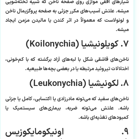
شیارهای افقی موازی روی صفحه ناخن که شبیه تخته‌شویی
میشه. علتش آسیب‌های مکرر جزئی به صفحه پروگزیمال ناخن
و لونولاست که معمولاً در اثر کندن یا مالیدن مزمن ایجاد
میشه.
۷. کویلونیشیا (Koilonychia)
ناخن‌های قاشقی شکل با لبه‌های آزاد برگشته که با کم‌خونی،
اختلالات تیروئید مرتبطه یا در بعضی بچه‌ها طبیعیه.
۸. لکونیشیا (Leukonychia)
ناخن‌های سفید که می‌تونه مادرزادی یا اکتسابی، کامل یا جزئی
باشه. علتش می‌تونه ضربه، بیماری‌های سیستمیک یا
کمبودهای تغذیه‌ای باشه.
۹. اونیکومایکوزیس