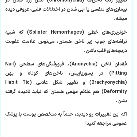
تغییر رنگ ناخن‌ها (Chromonychia) مثل زرد شدن در
بیماری‌های تنفسی یا آبی شدن در اختلالات قلبی-عروقی دیده
میشه.
خونریزی‌های خطی (Splinter Hemorrhages) که شبیه
تراشه‌های چوب زیر ناخن هستن، می‌تونن علامت عفونت
دریچه‌های قلب باشن.
فقدان ناخن (Anonychia)، فرورفتگی‌های سطحی (Nail
Pitting) در پسوریازیس، ناخن‌های کوتاه و پهن
(Brachyonychia) و تغییر شکل عادتی (Habit Tic
Deformity) هم علائم مهمی هستن که نباید نادیده گرفته
بشن.
اگه این تغییرات رو دیدید، حتماً به متخصص پوست یا پزشک
عمومی مراجعه کنید!