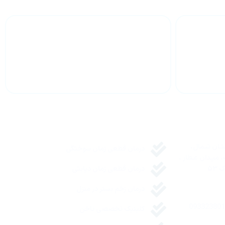
خصصی انواع
پشتیبانی بیماران
مقالات مفید
ستـان شـمال،
درمان قطعی زمان سوختگی
، میـدان عـطار ،
۵۳
درمان قطعی زمان دیابتی
درمان زخم بستر در منزل
کلینیک تخصصی ناخن