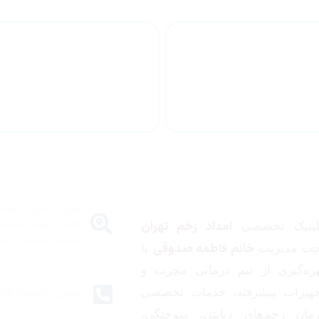
بهبود تخصصی و
درمان ت
مداوم زخم‌ها
زخم
درباره ما
تماس با ما
تهران – اتـوبـان کرد
بعـد از اتوبـان همــت
امداد زخم تهران
لینیک تخصصی
خـیابان خـدامی ،پـلاک 
خانم فاطمه صدوقی
حت مدیریت
با
ره‌گیری از تیم درمانی مجرب و
جهیزات پیشرفته، خدمات تخصصی
تماس با کلینیک :09332380118
مان زخم‌های دیابتی، سوختگی،