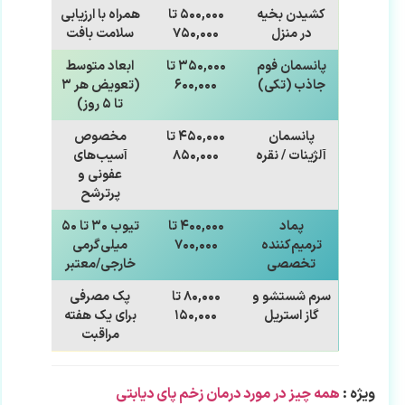
کشیدن بخیه
۵۰۰,۰۰۰ تا
همراه با ارزیابی
در منزل
۷۵۰,۰۰۰
سلامت بافت
پانسمان فوم
۳۵۰,۰۰۰ تا
ابعاد متوسط
جاذب (تکی)
۶۰۰,۰۰۰
(تعویض هر ۳
تا ۵ روز)
پانسمان
۴۵۰,۰۰۰ تا
مخصوص
آلژینات / نقره
۸۵۰,۰۰۰
آسیب‌های
عفونی و
پرترشح
پماد
۴۰۰,۰۰۰ تا
تیوب ۳۰ تا ۵۰
ترمیم‌کننده
۷۰۰,۰۰۰
میلی‌گرمی
تخصصی
خارجی/معتبر
سرم شستشو و
۸۰,۰۰۰ تا
پک مصرفی
گاز استریل
۱۵۰,۰۰۰
برای یک هفته
مراقبت
ویژه
:
همه چیز در مورد درمان زخم پای دیابتی