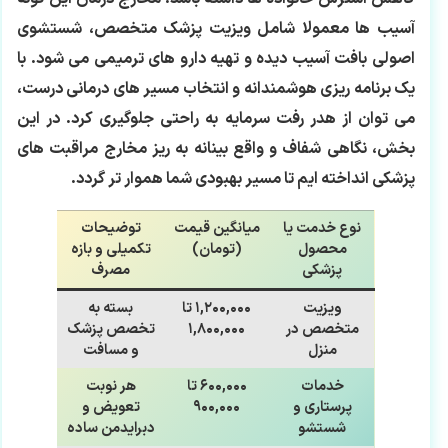
آسیب ها معمولا شامل ویزیت پزشک متخصص، شستشوی
اصولی بافت آسیب دیده و تهیه دارو های ترمیمی می شود. با
یک برنامه ریزی هوشمندانه و انتخاب مسیر های درمانی درست،
می توان از هدر رفت سرمایه به راحتی جلوگیری کرد. در این
بخش، نگاهی شفاف و واقع بینانه به ریز مخارج مراقبت های
پزشکی انداخته ایم تا مسیر بهبودی شما هموار تر گردد.
نوع خدمت یا
میانگین قیمت
توضیحات
محصول
(تومان)
تکمیلی و بازه
پزشکی
مصرف
ویزیت
۱,۲۰۰,۰۰۰ تا
بسته به
متخصص در
۱,۸۰۰,۰۰۰
تخصص پزشک
منزل
و مسافت
خدمات
۶۰۰,۰۰۰ تا
هر نوبت
پرستاری و
۹۰۰,۰۰۰
تعویض و
شستشو
دبرایدمن ساده