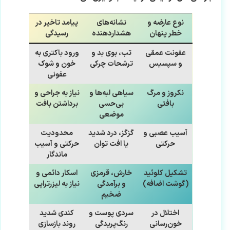
نوع عارضه و
نشانه‌های
پیامد تاخیر در
خطر پنهان
هشدار‌دهنده
رسیدگی
عفونت عمقی
تب، بوی بد و
ورود باکتری به
و سپسیس
ترشحات چرکی
خون و شوک
عفونی
نکروز و مرگ
سیاهی لبه‌ها و
نیاز به جراحی و
بافتی
بی‌حسی
برداشتن بافت
موضعی
آسیب عصبی و
گزگز، درد شدید
محدودیت
حرکتی
یا افت توان
حرکتی و آسیب
ماندگار
تشکیل کلوئید
خارش، قرمزی
اسکار دائمی و
(گوشت اضافه)
و برآمدگی
نیاز به لیزر‌تراپی
ضخیم
اختلال در
سردی پوست و
کندی شدید
خون‌رسانی
رنگ‌پریدگی
روند بازسازی