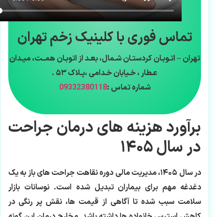
تماس فوری با کلینیک زخم تهران
تهران – اتـوبـان کردستـان شـمال، بعـد از اتوبـان همــت، میـدان
عـطار ، خـیابان خـدامی ،پـلاک ۵۳ .
شماره تماس :
09332380118
برآورد هزینه‌ های درمان جراحت
در سال ۱۴۰۵
در سال ۱۴۰۵، مدیریت مالی دوره نقاهت جراحت های باز به یک
دغدغه مهم برای بیماران تبدیل شده است. نوسانات بازار
سلامت سبب شده تا آگاهی از قیمت ها، نقش پر رنگی در
کاهش استرس خانواده ها داشته باشد. مخارج درمان این گونه